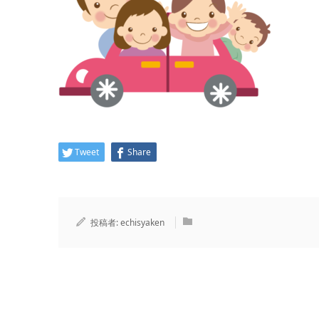
Tweet
Share
投稿者:
echisyaken